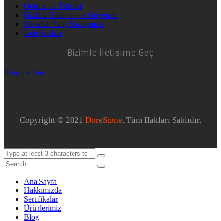
Ödeme ve Tahsilat
Gizlilik Bildirimi ve Güvenlik
Mesafeli Satış Sözleşmesi
İade Şartları
Bizimle İletişime Geç
İletişime Geç
Copyright © 2021
DoreStone
. Tüm Hakları Saklıdır.
Ana Sayfa
Hakkımızda
Sertifikalar
Ürünlerimiz
Blog