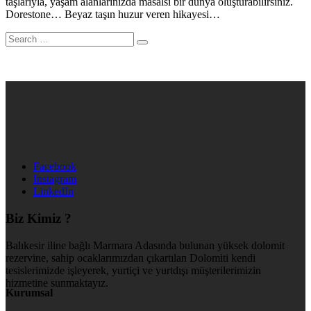
taşlarıyla, yaşam alanlarınızda masalsı bir dünya oluşturabilirsiniz.
Dorestone… Beyaz taşın huzur veren hikayesi…
Facebook
Instagram
LinkedIn
Biz Kimiz ?
Balıkesir iline bağlı Marmara Adasında bulunan yüksek dolomit
rezervine, sahip ocaklarımızdan çıkartılan Dolomiti kendi
tesislerimizde işleyerek, yurtiçi ve yurtdışı müşterilerimizin
hizmetine sunmaktayız.
Kurumsal