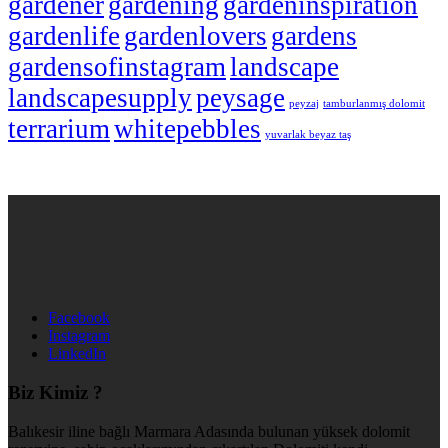
gardener
gardening
gardeninspiration
gardenlife
gardenlovers
gardens
gardensofinstagram
landscape
landscapesupply
peysage
peyzaj
tamburlanmış dolomit
terrarium
whitepebbles
yuvarlak beyaz taş
Facebook
Instagram
LinkedIn
Biz Kimiz ?
Balıkesir iline bağlı Marmara Adasında bulunan yüksek dolomit