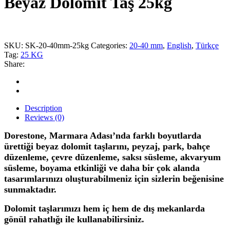
Beyaz Dolomit Taş 25kg
SKU:
SK-20-40mm-25kg
Categories:
20-40 mm
,
English
,
Türkçe
Tag:
25 KG
Share:
Description
Reviews (0)
Dorestone, Marmara Adası’nda farklı boyutlarda
ürettiği beyaz dolomit taşlarını, peyzaj, park, bahçe
düzenleme, çevre düzenleme, saksı süsleme, akvaryum
süsleme, boyama etkinliği ve daha bir çok alanda
tasarımlarınızı oluşturabilmeniz için sizlerin beğenisine
sunmaktadır.
Dolomit taşlarımızı hem iç hem de dış mekanlarda
gönül rahatlığı ile kullanabilirsiniz.