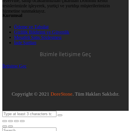
rezervine, sahip ocaklarımızdan çıkartılan Dolomiti kendi
tesislerimizde işleyerek, yurtiçi ve yurtdışı müşterilerimizin
hizmetine sunmaktayız.
Kurumsal
Ödeme ve Tahsilat
Gizlilik Bildirimi ve Güvenlik
Mesafeli Satış Sözleşmesi
İade Şartları
Bizimle İletişime Geç
İletişime Geç
Copyright © 2021
DoreStone
. Tüm Hakları Saklıdır.